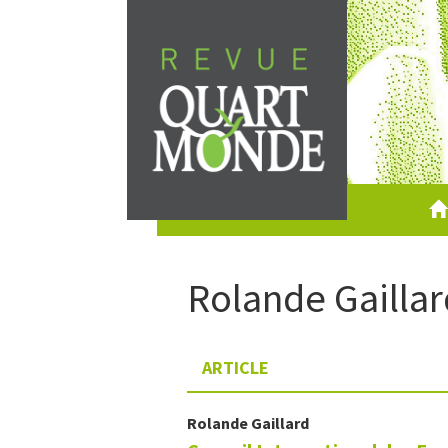
Aller
directement
au
contenu
Rolande
Gailla
ARTICLE
Rolande
Gaillard