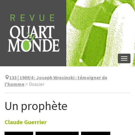
Skip
to
content
Togg
navi
133 | 1989/4
:
Joseph Wresinski : témoigner de
l'homme
>
Dossier
Un prophète
Claude
Guerrier