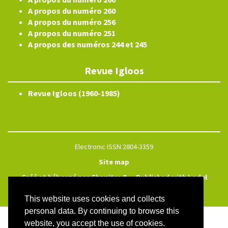
A propos du numéro 260
A propos du numéro 256
A propos du numéro 251
A propos des numéros 244 et 245
Revue Igloos
Revue Igloos (1960-1985)
Electronic ISSN 2804-3359
Site map
Créé et hébergé par Chapitre 9
—
Published with Lodel
—
Administration only
This website uses cookies and collects
personal data. By continuing to browse this
website, you accept the use of cookies.