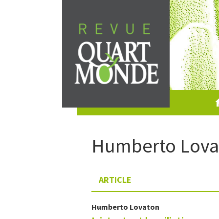
Skip
to
content
Humberto
Lova
ARTICLE
Humberto
Lovaton