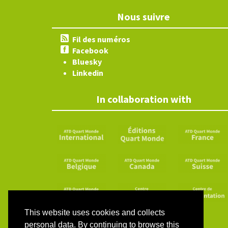
Nous suivre
Fil des numéros
Facebook
Bluesky
Linkedin
In collaboration with
This website uses cookies and collects
personal data. By continuing to browse this