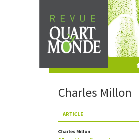
Skip
to
content
Charles
Millon
ARTICLE
Charles
Millon