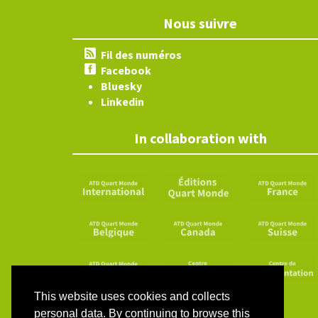
Nous suivre
Fil des numéros
Facebook
Bluesky
Linkedin
In collaboration with
This website uses cookies and collects
personal data. By continuing to browse this