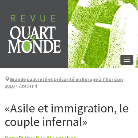
Aller
directement
au
contenu
Togg
navi
Grande pauvreté et précarité en Europe à l'horizon
2010
>
Atelier 4
«Asile et immigration, le
couple infernal»