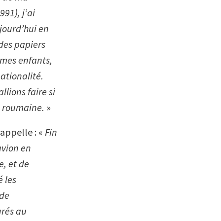
91), j’ai
jourd’hui en
 des papiers
t mes enfants,
ationalité.
llions faire si
e roumaine.
»
appelle : «
Fin
avion en
e, et de
 les
 de
grés au