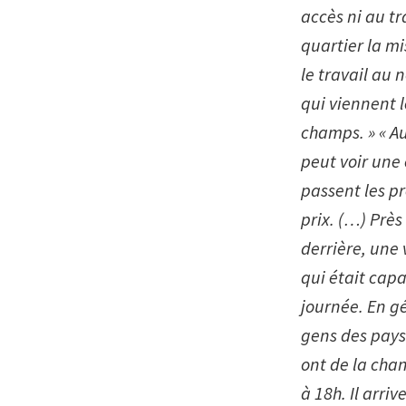
accès ni au tr
quartier la mi
le travail au 
qui viennent 
champs. »
« A
peut voir une
passent les p
prix. (…) Près
derrière, une 
qui était cap
journée. En gé
gens des pays 
ont de la chan
à 18h. Il arri