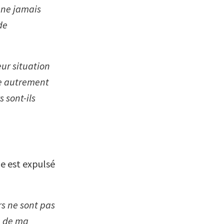
 ne jamais
de
eur situation
re autrement
 sont-ils
le est expulsé
s ne sont pas
le de ma