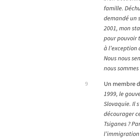
famille. Déch
demandé un st
2001, mon sta
pour pouvoir t
à l’exception
Nous nous se
nous sommes r
Un membre du 
1999, le gouv
Slovaquie. Il 
décourager ce
Tsiganes ? Parc
l’immigration 