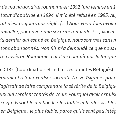
u de ma nationalité roumaine en 1992 (ma femme en 19
atut d’apatride en 1994. Il m’a été refusé en 1995. Au
tut n’est toujours pas réglé. (…) Nous voudrions avoir
ravailler, pour avoir une sécurité familiale. (…) Moi e
 du dernier qui est né en Belgique, nous sommes sans n
ntons abandonnés. Mon fils m’a demandé
ce que nous a
envoyés en Roumanie, car il ne connaît pas la langu
CIRE (Coordination et Initiatives pour les Réfugiés) r
ernement a fait expulser soixante-treize Tsiganes par 
s’agissait de faire comprendre la sévérité de la Belgiqu
ux qui seraient tentés de venir. Pourquoi avoir expulsé
e qu’ils sont le maillon le plus faible et le plus visible
en Belgique : le plus faible, parce qu’ils sont peu inté