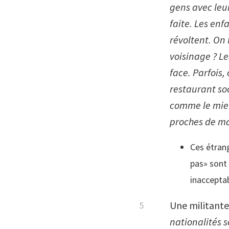
gens avec leu
faite. Les enf
révoltent. On 
voisinage ? Le
face. Parfois
restaurant soc
comme le mien
proches de ma 
Ces étrang
pas» sont 
inaccepta
Une militante
nationalités s