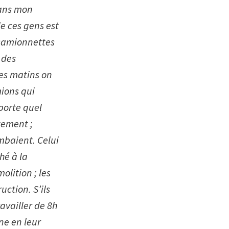
dans mon
de ces gens est
s camionnettes
 des
les matins on
mions qui
porte quel
tement ;
ombaient. Celui
hé à la
olition ; les
uction. S’ils
availler de 8h
ine en leur