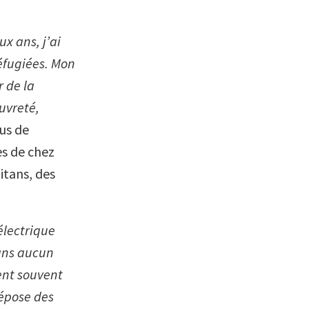
x ans, j’ai
éfugiées. Mon
 de la
uvreté,
lus de
ès de chez
itans, des
électrique
sans aucun
ent souvent
dépose des