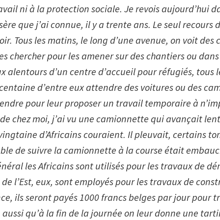
avail ni à la protection sociale. Je revois aujourd’hui 
sère que j’ai connue, il y a trente ans. Le seul recours 
noir. Tous les matins, le long d’une avenue, on voit de
les chercher pour les amener sur des chantiers ou dans
ux alentours d’un centre
d’accueil pour réfugiés, tous 
 centaine d’entre eux attendre des voitures ou des ca
rendre pour leur proposer un travail temporaire à n’im
 de chez moi, j’ai vu une camionnette qui avançait len
vingtaine d’Africains couraient. Il pleuvait, certains t
able de suivre la camionnette à la course était embauc
néral les Africains sont utilisés pour les travaux de dém
de l’Est, eux, sont employés pour les travaux de constr
ce, ils seront payés
1000 francs belges par jour pour tr
ve aussi qu’à la fin de la journée on leur donne une tart