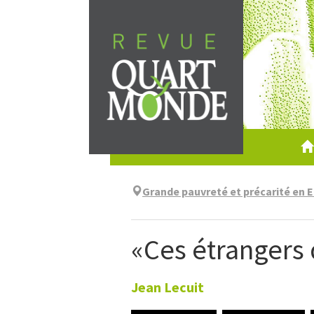
Aller
directement
au
contenu
Grande pauvreté et précarité en E
«Ces étrangers
Jean
Lecuit