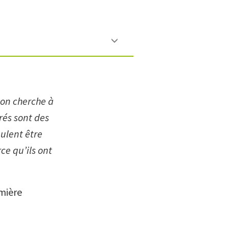
 on cherche à
rés sont des
eulent être
rce qu’ils ont
emière