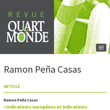
Aller
directement
au
contenu
Togg
navi
Ramon
Peña Casas
ARTICLE
Ramon
Peña Casas
«Indicateurs européens et indicateurs