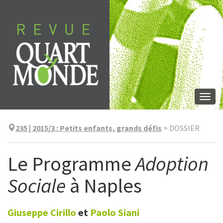
Aller
directement
au
contenu
Togg
navi
235 | 2015/3
:
Petits enfants, grands défis
>
DOSSIER
Le Programme
Adoption
Sociale
à Naples
Giuseppe
Cirillo
et
Paolo
Siani