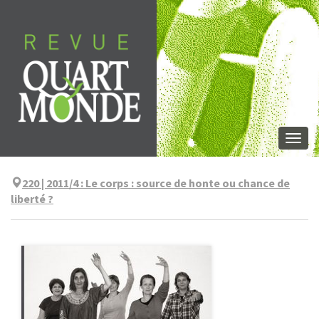
Aller
directement
au
contenu
Togg
navi
220 | 2011/4
:
Le corps : source de honte ou chance de
liberté ?