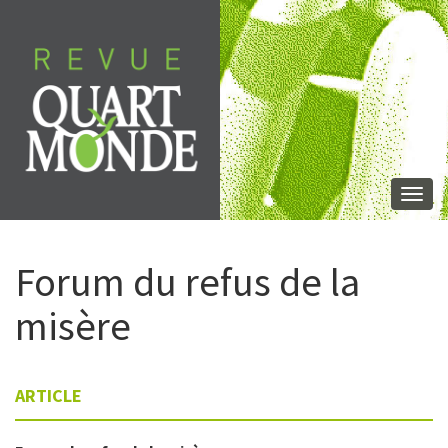
Skip
to
content
Togg
navi
Forum du refus de la
misère
ARTICLE