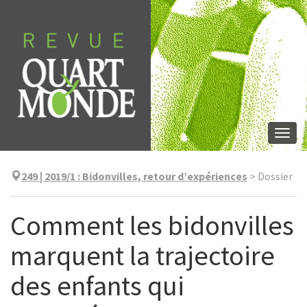
Aller
directement
au
contenu
Togg
navi
249 | 2019/1
:
Bidonvilles, retour d’expériences
>
Dossier
Comment les bidonvilles
marquent la trajectoire
des enfants qui