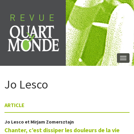
Aller
directement
au
contenu
Togg
navi
Jo
Lesco
ARTICLE
Jo
Lesco
et
Mirjam
Zomersztajn
Chanter, c’est dissiper les douleurs de la vie