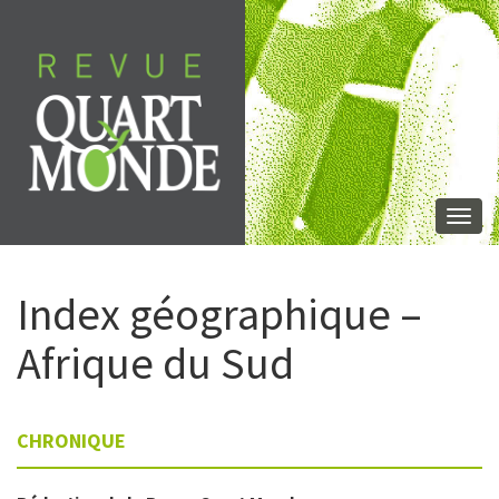
Aller
directement
au
contenu
Togg
navi
Index géographique –
Afrique du Sud
CHRONIQUE