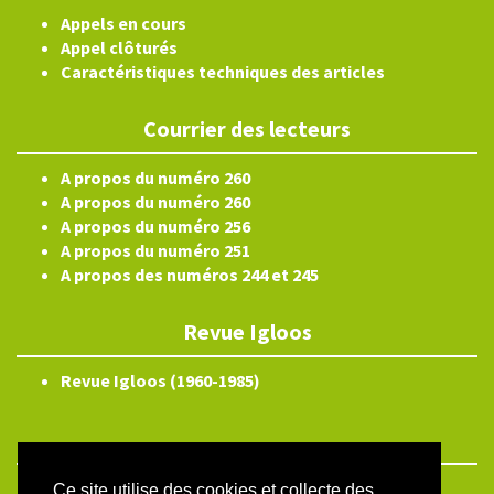
Appels en cours
Appel clôturés
Caractéristiques techniques des articles
Courrier des lecteurs
A propos du numéro 260
A propos du numéro 260
A propos du numéro 256
A propos du numéro 251
A propos des numéros 244 et 245
Revue Igloos
Revue Igloos (1960-1985)
Ce site utilise des cookies et collecte des