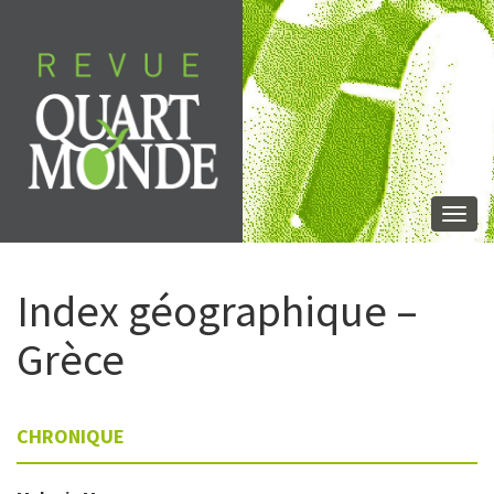
Skip
to
content
Togg
navi
Index géographique –
Grèce
CHRONIQUE