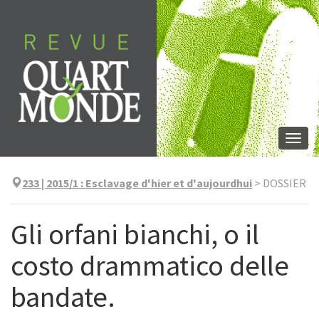
Skip
to
content
Togg
navi
233 | 2015/1
:
Esclavage d'hier et d'aujourdhui
>
DOSSIER
Gli orfani bianchi, o il
costo drammatico delle
bandate.