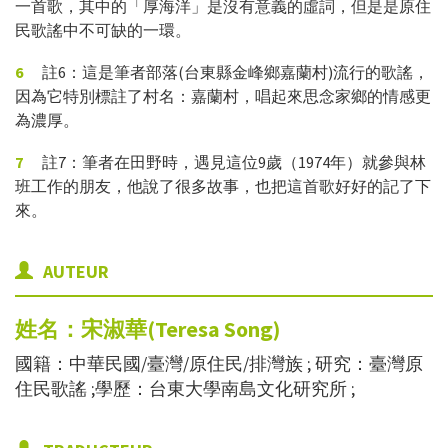
一首歌，其中的「厚海洋」是沒有意義的虛詞，但是是原住
民歌謠中不可缺的一環。
6
註6：這是筆者部落(台東縣金峰鄉嘉蘭村)流行的歌謠，
因為它特別標註了村名：嘉蘭村，唱起來思念家鄉的情感更
為濃厚。
7
註7：筆者在田野時，遇見這位9歲（1974年）就參與林
班工作的朋友，他說了很多故事，也把這首歌好好的記了下
來。
AUTEUR
姓名：宋淑華(Teresa
Song)
國籍：中華民國/臺灣/原住民/排灣族 ; 研究：臺灣原
住民歌謠 ;學歷：台東大學南島文化研究所 ;