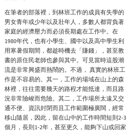
在筆者的部落裡
，
到林班工作的成員有失學的
男女青年或少年以及壯年人
，
多數人都背負著
家庭的經濟壓力而必須長期處在工作中。在
1980年代，也有小學生、國中以及高中學生利
用寒暑假期間，都趁時機去「賺錢」，甚至教
書的原住民老師也參與其中。可見當時這股潮
流是非常興盛而熱鬧的。不過， 真實的林班工
作是不容易的。其一，工作的場域在山上的森
林裡，往往需要幾天的路程才能抵達，而且路
況非常險峻而危險。其二，工作場所太遠又交
通不便、資訊封閉而且工作範圍極廣闊，經常
移山隨居，因此，留在山中的工作時間短則2-3
個月，長則1-2年，甚至更久，能夠下山或回家