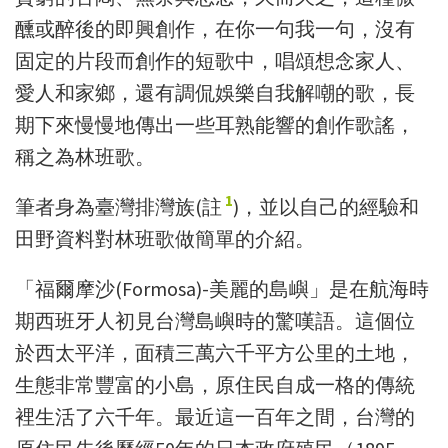
醺或醉後的即興創作，在你一句我一句，沒有
固定的片段而創作的短歌中，唱頌想念家人、
愛人和家鄉，還有調侃娛樂自我解嘲的歌，長
期下來慢慢地傳出一些耳熟能響的創作歌謠，
稱之為林班歌。
1
筆者身為臺灣排灣族(註
)，並以自己的經驗和
田野資料對林班歌做簡單的介紹。
「福爾摩沙­(Formosa)-美麗的島嶼」是在航海時
期西班牙人初見台灣島嶼時的驚嘆語。這個位
於西太平洋，面積三萬六千平方公里的土地，
生態非常豐富的小島，原住民自成一格的傳統
裡生活了六千年。最近這一百年之間，台灣的