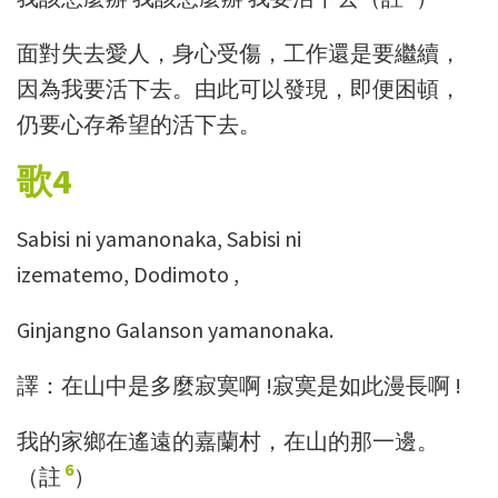
面對失去愛人，身心受傷，工作還是要繼續，
因為我要活下去。由此可以發現，即便困頓，
仍要心存希望的活下去。
歌
4
Sabisi ni yamanonaka, Sabisi ni
izematemo, Dodimoto ,
Ginjangno Galanson yamanonaka.
譯
：
在山中是多麼寂寞啊
!
寂寞是如此漫長啊
!
我的家鄉在遙遠的嘉蘭村
，
在山的那一邊。
6
（
註
）