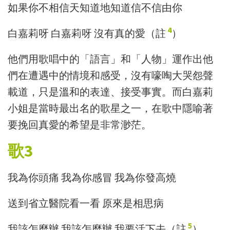
如果你不相信天知道地知道信不信由你
4
白嘉莉呀 白嘉莉呀 沒有真的愛（註
）
他們用歌唱中的「語言」和「人物」運作出他
們在遭遇中的情境和感受，沒有嚎啕大哭怨聲
載道，只是溫和的表達、接受事實。而白嘉莉
小姐是當時最出名的歌星之一，在歌中隱喻著
要挽回真愛的希望是非常渺茫。
歌3
我為你頭痛
我為你感冒
我為你發高燒
送到省立醫院看一看
原來是相思病
5
我該怎麼辦
我該怎麼辦
我要活下去
（
註
）