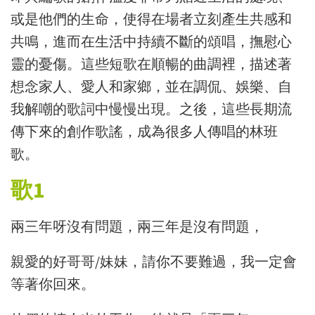
或是他們的生命，使得在場者立刻產生共感和
共鳴，進而在生活中持續不斷的頌唱，撫慰心
靈的憂傷。這些短歌在順暢的曲調裡，描述著
想念家人、愛人和家鄉，並在調侃、娛樂、自
我解嘲的歌詞中慢慢出現。之後
，
這些長期流
傳下來的創作歌謠
，
成為很多人傳唱的林班
歌。
歌1
兩三年呀沒有問題
，
兩三年是沒有問題
，
親愛的好哥哥/妹妹，請你不要難過，我一定會
等著你回來。