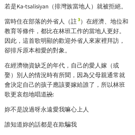
若是Ka-tsalisiyan（排灣族當地人）就被拒絕。
3
當時住在部落的外省人
（
註
）
在經濟、地位和
教育等條件
，
都比在林班工作的當地人更好。
因此，這首歌明顯的歡迎外省人來家裡拜訪，
卻排斥原本相愛的對象。
在經濟物資缺乏的年代，自己的愛人嫁（或
娶）別人的情況時有所聞，因為父母親通常就
會決定自己的孩子應該要嫁給誰了，所以林班
歌更哀怨地唱道
說
:
妳不是說過呀永遠愛我嘛心上人
誰知道妳的話都是在欺騙我