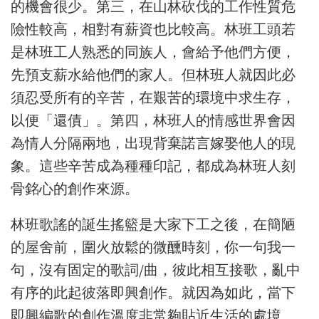
的機會很少。第三，在山林砍伐的工作性質危
險性較高，相對有薪資也比較高。林班工頭若
是林班工人熟悉的同族人，會給予他們方便，
先預支薪水給他們的家人。但林班人就因此必
須忍受所有的辛苦，在艱苦的環境中求生存，
以便「還債」。第四，林班人的情感世界會因
為情人分隔兩地，出現背棄諾言嫁娶他人的現
象。這些辛苦成為種種印記
，
都成為林班人刻
骨銘心的創作來源。
林班歌謠的誕生搖籃是大家下工之後
，
在簡陋
的屋舍前
，
圍火放鬆的微醺時刻
，
你一句我一
句
，
沒有固定的歌詞
/
曲
，
彼此相互接歌
，
亂中
有序的此起彼落即興創作。就因為如此，當下
即興編歌的創作溫度非常夠貼近生活的處境、