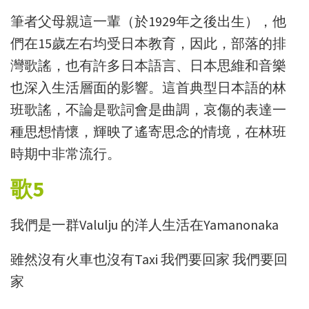
筆者父母親這一輩
（
於
1929
年之後出生
），
他
們在
15
歲左右均受日本教育
，
因此
，
部落的排
灣歌謠
，
也有許多日本語言、日本思維和音樂
也深入生活層面的影響。這首典型日本語的林
班歌謠
，
不論是歌詞會是曲調
，
哀傷的表達一
種思想情懷
，
輝映了遙寄思念的情境
，
在林班
時期中非常流行。
歌5
我們是一群Valulju 的洋人生活在Yamanonaka
雖然沒有火車也沒有
Taxi
我們要回家
我們要回
家