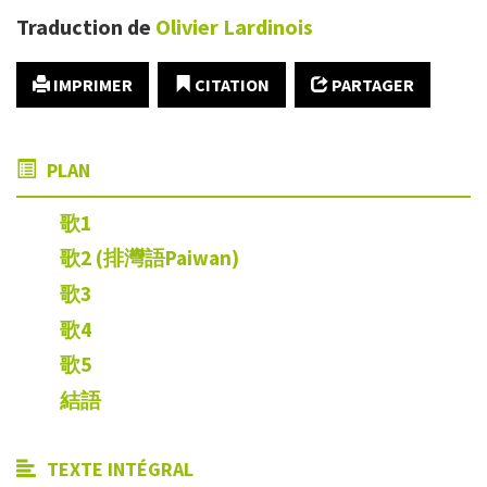
Traduction de
Olivier
Lardinois
IMPRIMER
CITATION
PARTAGER
PLAN
歌1
歌2 (排灣語Paiwan)
歌3
歌
4
歌5
結語
TEXTE INTÉGRAL