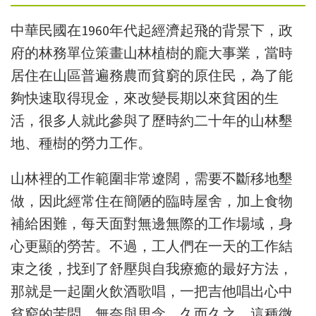
中華民國在
1960
年代起經濟起飛的背景下
，
政
府的林務單位策畫山林植樹的龐大事業
，
當時
居住在山區普遍務農而貧窮的原住民
，
為了能
夠快速取得現金
，
來改變長期以來貧困的生
活
，
很多人就此參與了歷時約二十年的山林墾
地、種樹的勞力工作。
山林裡的工作範圍非常遼闊
，
需要不斷移地墾
做
，
因此經常住在簡陋的臨時屋舍
，
加上食物
補給困難
，
每天面對無邊無際的工作場域
，
身
心更顯的勞苦。不過，工人們在一天的工作結
束之後，找到了舒壓與自我療癒的最好方法，
那就是一起圍火飲酒歌唱，一把吉他唱出心中
貧窮的苦悶、無奈與思念，久而久之，這種微