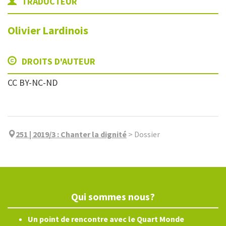
TRADUCTEUR
Olivier
Lardinois
DROITS D'AUTEUR
CC BY-NC-ND
251 | 2019/3
:
Chanter la dignité
>
Dossier
Qui sommes nous?
Un point de rencontre avec le Quart Monde