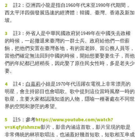
2
註2：亞洲四小龍是指自1960年代末至1990年代期間，
西太平洋四個發展迅速的經濟體：韓國、臺灣、香港及新加
坡。
3
註3：外省人是中華民國政府於1949年在中國失去政權
的時候，一起撤退來臺灣的一群士兵。政府給他們一些薪
餉，把他們安置在臺灣各地，有的當老師、當公務人員等，
當他們確定無法回到中國的時候，開始想要娶妻生子，而他
們的年紀都已經稍長，因此娶了原住民女性時，多是老夫少
妻。
4
註4：
白嘉莉
小姐是1970年代活躍在電視上非常漂亮的
明星，會主持節目也會唱歌。歌中提到這位當時風靡一時的
歌星，主要大家都認識知道的人物，隱喻一種著處在不同世
界的空間和渺茫的希望。
5
註5：參考
https://www.youtube.com/watch?
v=sKqfyIshmzw
影片，影音內涵這首歌，影片呈現的歌是
非常傳統的林班歌唱法，也涵蓋好幾首短歌，短歌相互串成