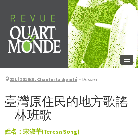
Aller
directement
au
contenu
Togg
navi
251 | 2019/3
:
Chanter la dignité
>
Dossier
臺灣原住民的地方歌謠
—林班歌
姓名：宋淑華(Teresa
Song)