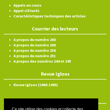
Appels en cours
Appel clôturés
Caractéristiques techniques des articles
Courrier des lecteurs
A propos du numéro 260
A propos du numéro 260
A propos du numéro 256
A propos du numéro 251
A propos des numéros 244 et 245
Revue Igloos
Revue Igloos (1960-1985)
Ce site utilise des cookies et collecte des