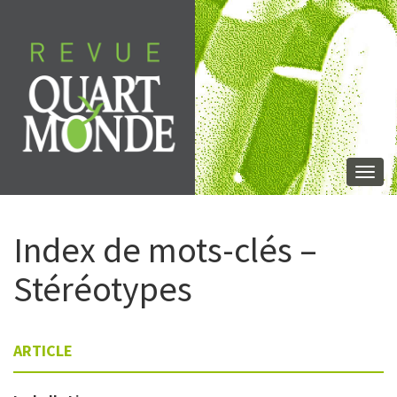
Skip
to
content
Togg
navi
Index de mots-clés –
Stéréotypes
ARTICLE