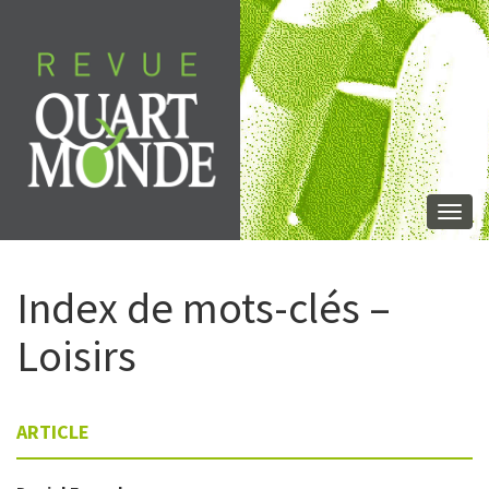
Skip
to
content
Togg
navi
Index de mots-clés –
Loisirs
ARTICLE