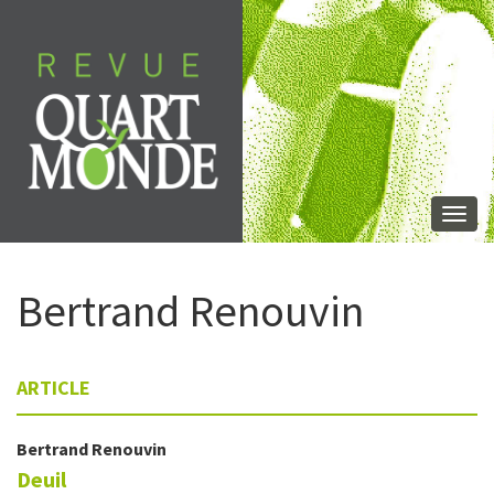
Aller
directement
au
contenu
Togg
navi
Bertrand
Renouvin
ARTICLE
Bertrand
Renouvin
Deuil