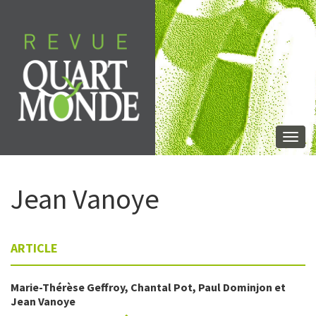
Aller
directement
au
contenu
Togg
navi
Jean
Vanoye
ARTICLE
Marie-Thérèse
Geffroy
,
Chantal
Pot
,
Paul
Dominjon
et
Jean
Vanoye