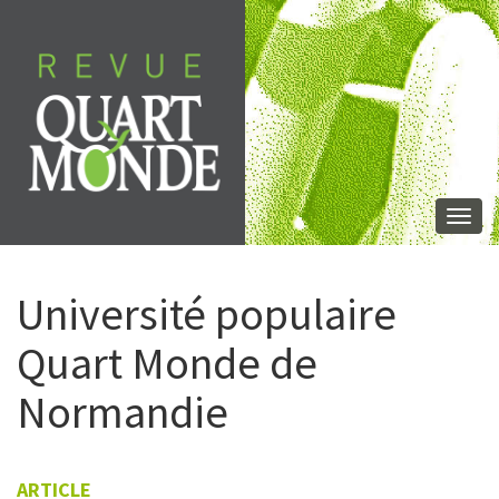
Aller
directement
au
contenu
Togg
navi
Université populaire
Quart Monde de
Normandie
ARTICLE