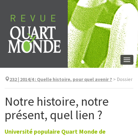
Aller
directement
au
contenu
Togg
navi
232 | 2014/4
:
Quelle histoire, pour quel avenir ?
>
Dossier
Notre histoire, notre
présent, quel lien ?
Université populaire Quart Monde de