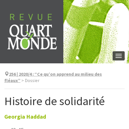
Aller
directement
au
contenu
Togg
navi
256 | 2020/4
:
“Ce qu’on apprend au milieu des
fléaux”
>
Dossier
Histoire de solidarité
Georgia
Haddad