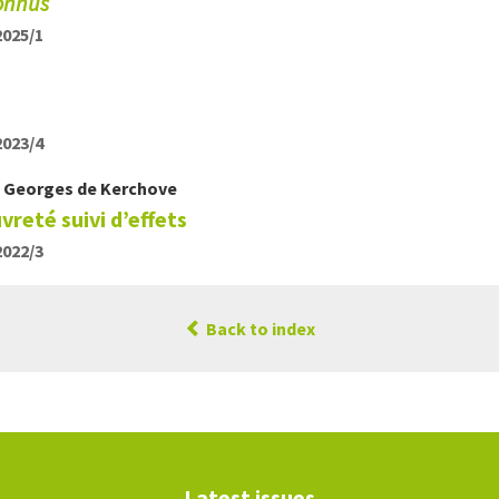
onnus
2025/1
2023/4
d
Georges
de Kerchove
vreté suivi d’effets
2022/3
Back to index
Latest issues