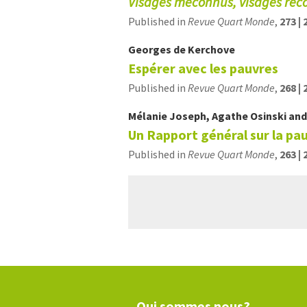
Visages méconnus, visages rec
Published in
Revue Quart Monde
,
273 | 
Georges
de Kerchove
Espérer avec les pauvres
Published in
Revue Quart Monde
,
268 | 
Mélanie
Joseph
,
Agathe
Osinski
an
Un Rapport général sur la pau
Published in
Revue Quart Monde
,
263 | 
Qui sommes nous?