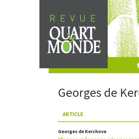
Skip
to
content
Georges
de Ke
ARTICLE
Georges
de Kerchove