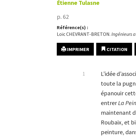
Étienne
Tulasne
p. 62
Référence(s) :
Loïc CHEVRANT-BRETON.
Ingénieurs a
IMPRIMER
CITATION
L’idée d’associ
toute la pugna
épanouir cette
entrer
La Pei
maintenant d’
Roubaix, et bi
peinture, dans