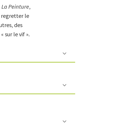
.
La Peinture
,
 regretter le
utres, des
sur le vif ».