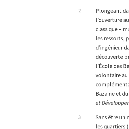
Plongeant dan
l’ouverture au
classique – mu
les ressorts, 
d’ingénieur dan
découverte pr
l’École des B
volontaire au 
complémenta
Bazaine et du 
et Développe
Sans être un 
les quartiers 