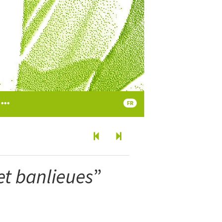
FR
et banlieues
”