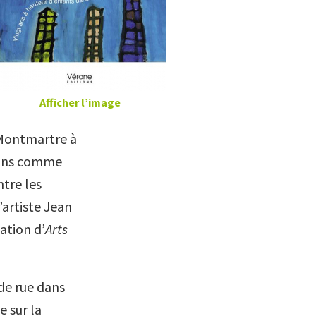
Afficher l’image
e Montmartre à
e ans comme
ntre les
’artiste Jean
ation d’
Arts
de rue dans
e sur la