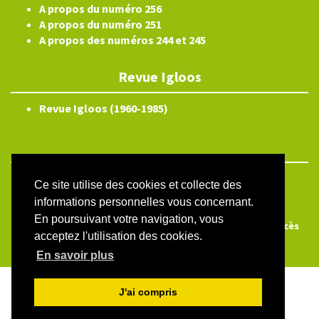
A propos du numéro 256
A propos du numéro 251
A propos des numéros 244 et 245
Revue Igloos
Revue Igloos (1960-1985)
ISSN électronique 2804-3359
Ce site utilise des cookies et collecte des
informations personnelles vous concernant.
Plan du site
En poursuivant votre navigation, vous
Créé et hébergé par Chapitre 9
—
Édité avec Lodel
—
Accès
acceptez l'utilisation des cookies.
réservé
En savoir plus
J'ai compris