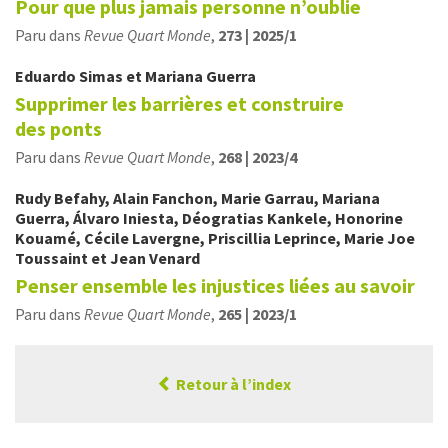
Pour que plus jamais personne n’oublie
Paru dans
Revue Quart Monde
,
273 | 2025/1
Eduardo
Simas
et
Mariana
Guerra
Supprimer les barrières et construire
des ponts
Paru dans
Revue Quart Monde
,
268 | 2023/4
Rudy
Befahy
,
Alain
Fanchon
,
Marie
Garrau
,
Mariana
Guerra
,
Álvaro
Iniesta
,
Déogratias
Kankele
,
Honorine
Kouamé
,
Cécile
Lavergne
,
Priscillia
Leprince
,
Marie Joe
Toussaint
et
Jean
Venard
Penser ensemble les injustices liées au savoir
Paru dans
Revue Quart Monde
,
265 | 2023/1
Retour à l’index