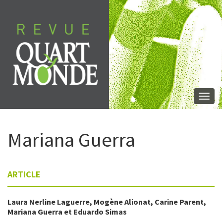
Aller
directement
au
contenu
Togg
navi
Mariana
Guerra
ARTICLE
Laura Nerline
Laguerre
,
Mogène
Alionat
,
Carine
Parent
,
Mariana
Guerra
et
Eduardo
Simas