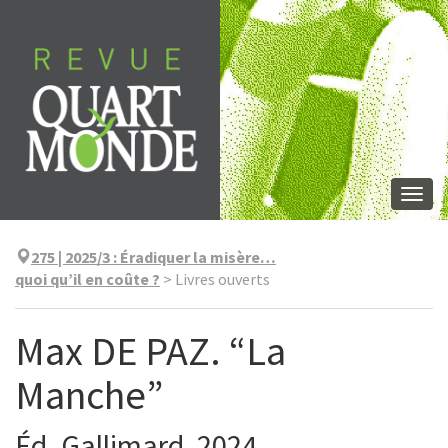
Aller
directement
au
contenu
Togg
navi
275 | 2025/3
:
Éradiquer la misère…
quoi qu’il en coûte ?
>
Livres ouverts
Max DE PAZ. “La
Manche”
Éd. Gallimard, 2024