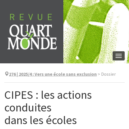
Aller
directement
au
contenu
Togg
navi
276 | 2025/4
:
Vers une école sans exclusion
>
Dossier
CIPES : les actions
conduites
dans les écoles