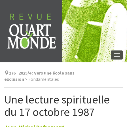
Aller
directement
au
contenu
Togg
navi
276 | 2025/4
:
Vers une école sans
exclusion
>
Fondamentales
Une lecture spirituelle
du 17 octobre 1987