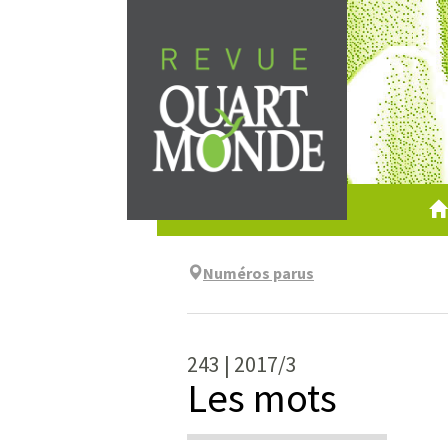
Aller
directement
au
contenu
Numéros parus
243 | 2017/3
Les mots