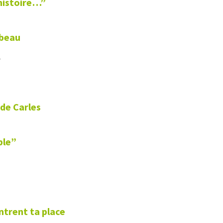
histoire…”
 beau
e
 de Carles
ble”
ntrent ta place