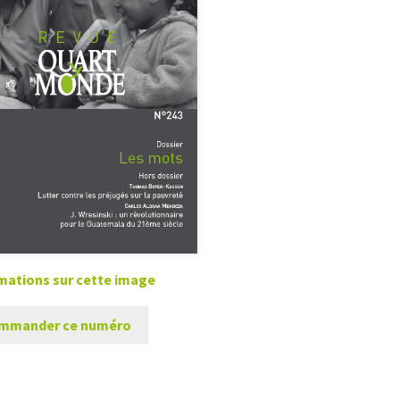
mations sur cette image
mmander ce numéro