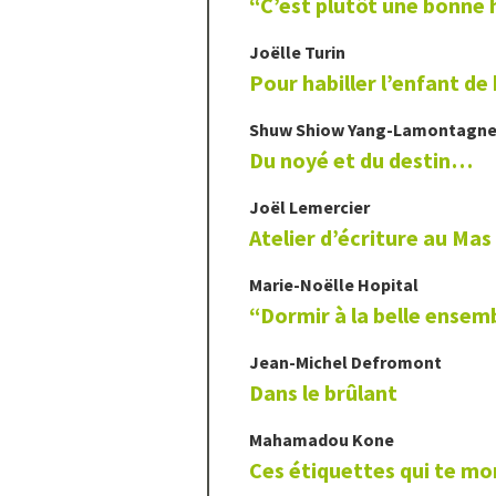
“C’est plutôt une bonne 
Joëlle
Turin
Pour habiller l’enfant de
Shuw Shiow
Yang-Lamontagn
Du noyé et du destin…
Joël
Lemercier
Atelier d’écriture au Mas
Marie-Noëlle
Hopital
“Dormir à la belle ensem
Jean-Michel
Defromont
Dans le brûlant
Mahamadou
Kone
Ces étiquettes qui te mo