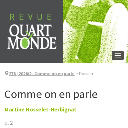
Aller
directement
au
contenu
Togg
navi
278 | 2026/2
:
Comme on en parle
>
Dossier
Comme on en parle
Martine
Hosselet-Herbignat
p. 2