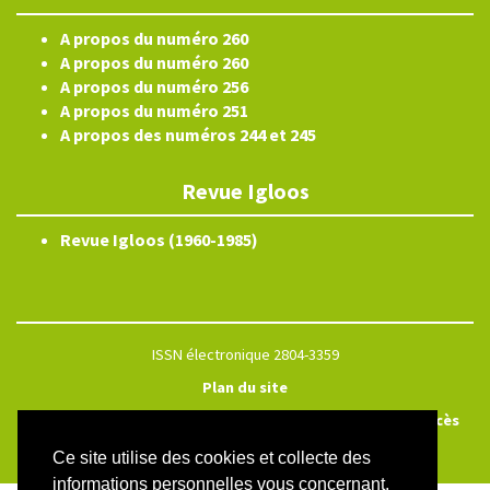
A propos du numéro 260
A propos du numéro 260
A propos du numéro 256
A propos du numéro 251
A propos des numéros 244 et 245
Revue Igloos
Revue Igloos (1960-1985)
ISSN électronique 2804-3359
Plan du site
Créé et hébergé par Chapitre 9
—
Édité avec Lodel
—
Accès
réservé
Ce site utilise des cookies et collecte des
informations personnelles vous concernant.