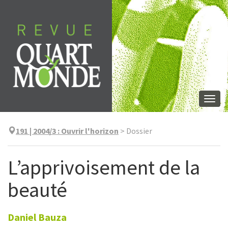
Skip
to
content
Togg
navi
191 | 2004/3
:
Ouvrir l'horizon
>
Dossier
L’apprivoisement de la
beauté
Daniel
Bauza