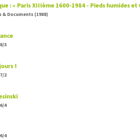
que : « Paris XIIIème 1600-1984 - Pieds humides et
s & Documents (1988)
rance
08/3
jours !
07/2
esinski
06/4
06/4