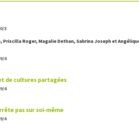
20/3
e
,
Priscilla
Roger
,
Magalie
Dethan
,
Sabrina
Joseph
et
Angéliqu
19/4
et de cultures partagées
19/4
arrête pas sur soi‑même
19/4