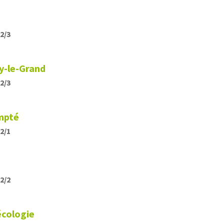
12/3
sy-le-Grand
12/3
ompté
12/1
12/2
’écologie