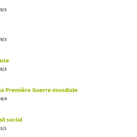
19/3
19/3
euse
18/3
la Première Guerre mondiale
14/4
il social
13/1