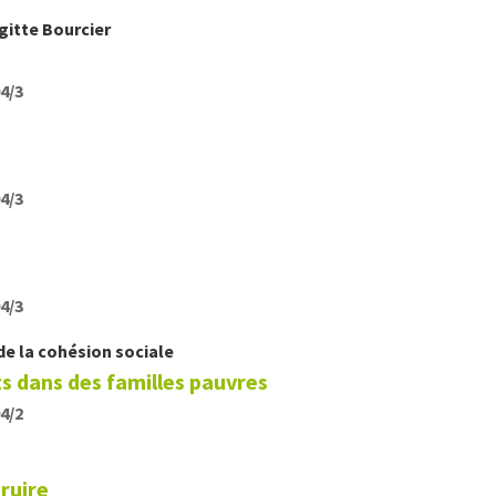
igitte
Bourcier
04/3
04/3
04/3
de la cohésion sociale
ts dans des familles pauvres
04/2
ruire