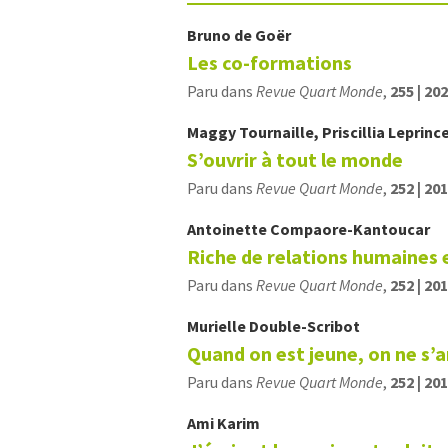
Bruno
de Goër
Les co-formations
Paru dans
Revue Quart Monde
,
255 | 20
Maggy
Tournaille
,
Priscillia
Leprinc
S’ouvrir à tout le monde
Paru dans
Revue Quart Monde
,
252 | 20
Antoinette
Compaore-Kantoucar
Riche de relations humaines 
Paru dans
Revue Quart Monde
,
252 | 20
Murielle
Double-Scribot
Quand on est jeune, on ne s’
Paru dans
Revue Quart Monde
,
252 | 20
Ami
Karim