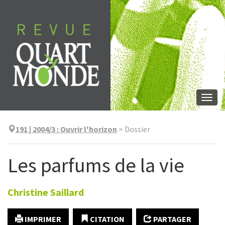
Aller
directement
au
contenu
Togg
navi
191 | 2004/3
:
Ouvrir l'horizon
>
Dossier
Les parfums de la vie
Christine
Saillard
IMPRIMER
CITATION
PARTAGER