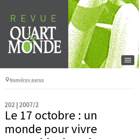
Aller
directement
au
contenu
Togg
navi
Numéros parus
202 | 2007/2
Le 17 octobre : un
monde pour vivre