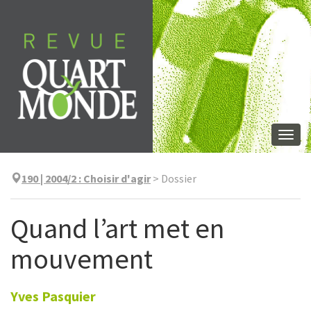
Aller
directement
au
contenu
Togg
navi
190 | 2004/2
:
Choisir d'agir
>
Dossier
Quand l’art met en
mouvement
Yves
Pasquier