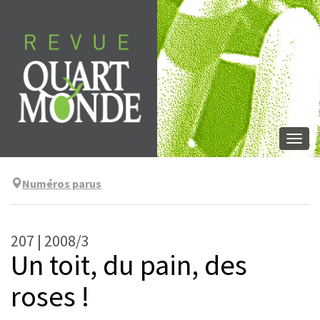
Aller
directement
au
contenu
Togg
navi
Numéros parus
207 | 2008/3
Un toit, du pain, des
roses !