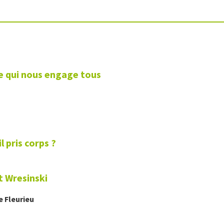
e qui nous engage tous
l pris corps ?
rt Wresinski
de
Fleurieu