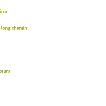
père
n long chemin
teurs