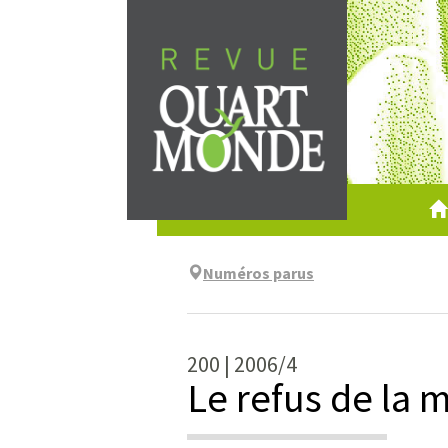
Aller
directement
au
contenu
Numéros parus
200 | 2006/4
Le refus de la m