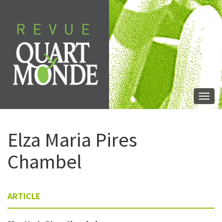
Skip
to
content
Togg
navi
Elza Maria Pires
Chambel
ARTICLE