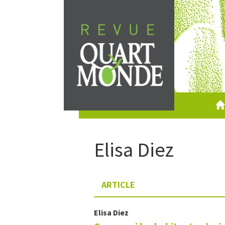
Aller
directement
au
contenu
Elisa
Diez
ARTICLE
Elisa
Diez