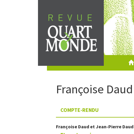
Aller
directement
au
contenu
Françoise
Daud
COMPTE-RENDU
Françoise
Daud
et
Jean-Pierre
Daud