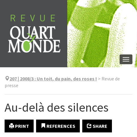
Skip
to
content
Togg
navi
207 | 2008/3
:
Un toit, du pain, des roses !
>
Revue de
presse
Au-delà des silences
PRINT
REFERENCES
SHARE