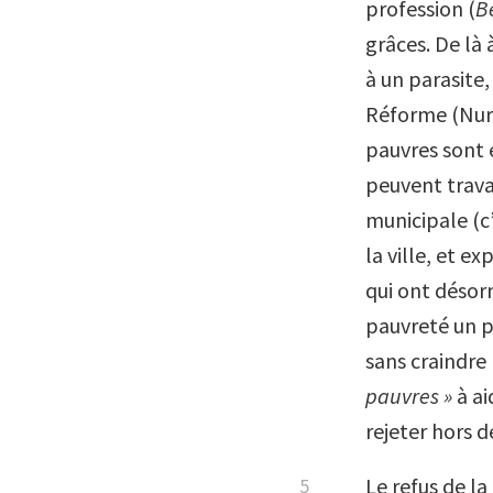
profession (
B
grâces. De là à
à un parasite,
Réforme (Nur
pauvres sont é
peuvent travai
municipale (c’
la ville, et e
qui ont désorm
pauvreté un p
sans craindre
pauvres »
à ai
rejeter hors de
Le refus de la