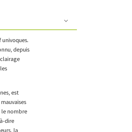
f univoques.
connu, depuis
clairage
les
nes, est
, mauvaises
t le nombre
à-dire
eurs, la