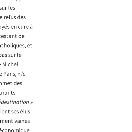
sur les
e refus des
oyés en cure à
estant de
atholiques, et
as sur le
e Michel
e Paris,
« le
ommet des
ourants
édestination »
ient ses élus
ement vaines
e économique