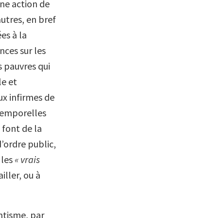
une action de
 autres, en bref
ées à la
ces sur les
s pauvres qui
le et
ux infirmes de
 temporelles
 font de la
’ordre public,
 les
« vrais
iller, ou à
antisme, par