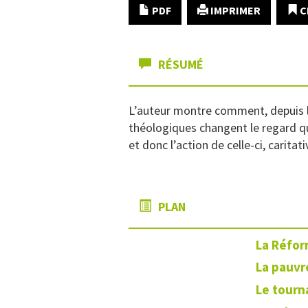
PDF
IMPRIMER
C
RÉSUMÉ
L’auteur montre comment, depuis la
théologiques changent le regard qu
et donc l’action de celle-ci, caritati
PLAN
La Réfor
La pauvr
Le tourna