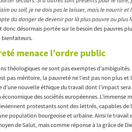
orter secours. Si d’autres sont présents pour le faire, je
 faim ou soif, je ne dois pas le laisser, mais le nourrir et
mpte du danger de devenir par là plus pauvre ou plus f
st donc désormais portée sur le besoin des pauvres plu
 bienfaiteurs.
eté menace l’ordre public
ons théologiques ne sont pas exemptes d’ambiguïtés. C
st pas méritoire, la pauvreté ne l’est pas non plus et
d’une nouvelle éthique du travail dont l’impact sera
on économique des sociétés européennes. L’immense m
iennent protestants sont des lettrés, capables de lire
une population bourgeoise et urbaine. Ainsi le travail es
yen de Salut, mais comme réponse à la grâce de Die