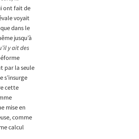
 ont fait de
vale voyait
 que dans le
même jusqu’à
il y ait des
Réforme
t par la seule
e s’insurge
re cette
comme
me mise en
ieuse, comme
me calcul