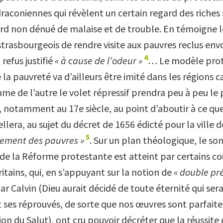
raconiennes qui révèlent un certain regard des riches 
ard non dénué de malaise et de trouble. En témoigne l
strasbourgeois de rendre visite aux pauvres reclus env
4
refus justifié
« à cause de l’odeur »
… Le modèle prot
la pauvreté va d’ailleurs être imité dans les régions c
e de l’autre le volet répressif prendra peu à peu le p
f, notamment au 17e siècle, au point d’aboutir à ce qu
lera, au sujet du décret de 1656 édicté pour la ville d
5
ement des pauvres »
. Sur un plan théologique, le s
s de la Réforme protestante est atteint par certains c
ritains, qui, en s’appuyant sur la notion de
« double pr
 Calvin (Dieu aurait décidé de toute éternité qui sera
nt ses réprouvés, de sorte que nos œuvres sont parfait
ion du Salut), ont cru pouvoir décréter que la réussit