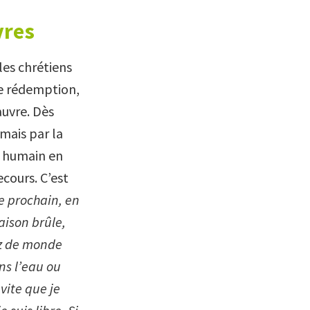
vres
les chrétiens
de rédemption,
auvre. Dès
 mais par la
re humain en
ecours. C’est
e prochain, en
aison brûle,
ez de monde
ns l’eau ou
 vite que je