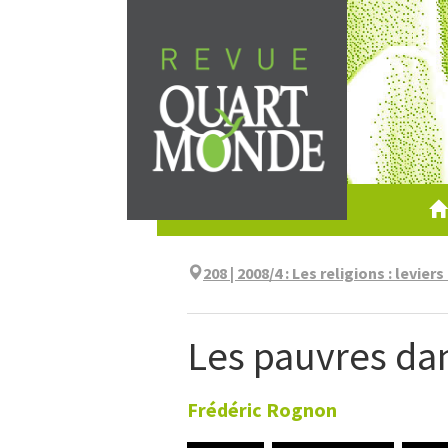
Aller
directement
au
contenu
208 | 2008/4
:
Les religions : levier
Les pauvres dan
Frédéric
Rognon