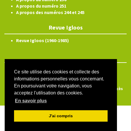
A propos du numéro 251
A propos des numéros 244 et 245
Revue Igloos
Revue Igloos (1960-1985)
ISSN électronique 2804-3359
Ce site utilise des cookies et collecte des
informations personnelles vous concernant.
Plan du site
En poursuivant votre navigation, vous
Créé et hébergé par Chapitre 9
—
Édité avec Lodel
—
Accès
acceptez l'utilisation des cookies.
réservé
En savoir plus
J'ai compris