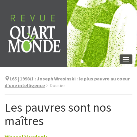
Aller
directement
au
contenu
Togg
navi
165 | 1998/1
:
Joseph Wresinski : le plus pauvre au coeur
d'une intelligence
>
Dossier
Les pauvres sont nos
maîtres