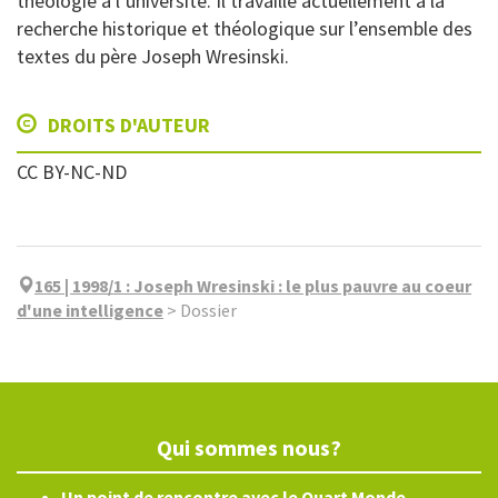
théologie à l’université. Il travaille actuellement à la
recherche historique et théologique sur l’ensemble des
textes du père Joseph Wresinski.
DROITS D'AUTEUR
CC BY-NC-ND
165 | 1998/1
:
Joseph Wresinski : le plus pauvre au coeur
d'une intelligence
>
Dossier
Qui sommes nous?
Un point de rencontre avec le Quart Monde