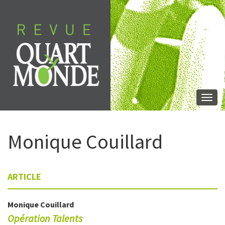
Aller
directement
au
contenu
Togg
navi
Monique
Couillard
ARTICLE
Monique
Couillard
Opération Talents