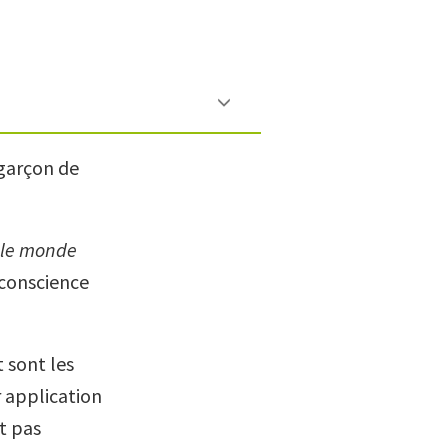
 garçon de
 le monde
 conscience
t sont les
r application
nt pas