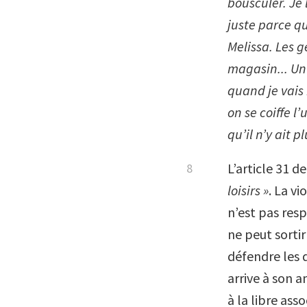
bousculer. Je 
juste parce qu
Melissa. Les g
magasin... Un 
quand je vais 
on se coiffe l
qu’il n’y ait 
L’article 31 d
loisirs »
. La vi
n’est pas res
ne peut sortir
défendre les d
arrive à son a
à la libre ass