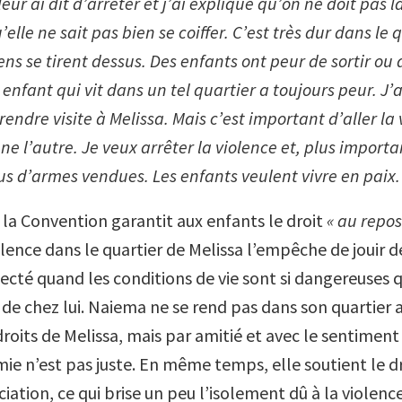
leur ai dit d’arrêter et j’ai expliqué qu’on ne doit pas l
’elle ne sait pas bien se coiffer. C’est très dur dans le 
ens se tirent dessus. Des enfants ont peur de sortir ou 
enfant qui vit dans un tel quartier a toujours peur. J’a
rendre visite à Melissa. Mais c’est important d’aller la v
’une l’autre. Je veux arrêter la violence et, plus importa
plus d’armes vendues. Les enfants veulent vivre en paix.
e la Convention garantit aux enfants le droit
« au repos
olence dans le quartier de Melissa l’empêche de jouir de
pecté quand les conditions de vie sont si dangereuses 
 de chez lui. Naiema ne se rend pas dans son quartier a
roits de Melissa, mais par amitié et avec le sentiment
mie n’est pas juste. En même temps, elle soutient le d
ociation, ce qui brise un peu l’isolement dû à la violen