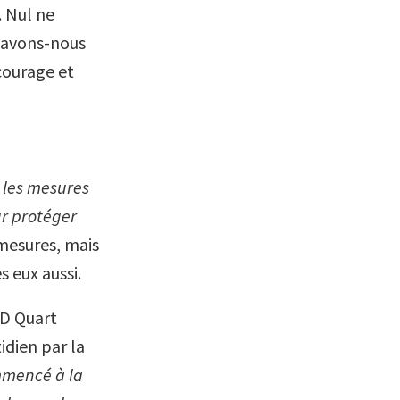
. Nul ne
 savons-nous
 courage et
s les mesures
ur protéger
mesures, mais
 eux aussi.
TD Quart
idien par la
mmencé à la