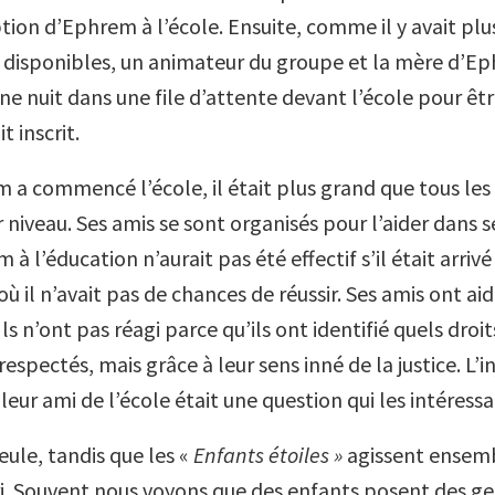
ption d’Ephrem à l’école. Ensuite, comme il y avait pl
 disponibles, un animateur du groupe et la mère d’E
e nuit dans une file d’attente devant l’école pour êtr
 inscrit.
a commencé l’école, il était plus grand que tous les 
r niveau. Ses amis se sont organisés pour l’aider dans s
 à l’éducation n’aurait pas été effectif s’il était arrivé
où il n’avait pas de chances de réussir. Ses amis ont ai
. Ils n’ont pas réagi parce qu’ils ont identifié quels dro
respectés, mais grâce à leur sens inné de la justice. L’i
 leur ami de l’école était une question qui les intéressai
eule, tandis que les «
Enfants étoiles »
agissent ensemb
. Souvent nous voyons que des enfants posent des ge