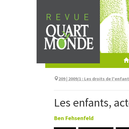
Aller
directement
au
contenu
209 | 2009/1
:
Les droits de l'enfan
Les enfants, act
Ben
Fehsenfeld