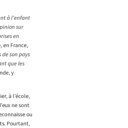
ent à l’enfant
pinion sur
prises en
, en France,
s de son pays
ant que les
nde, y
r, à l’école,
d’eux ne sont
reconnaisse ou
ts. Pourtant,