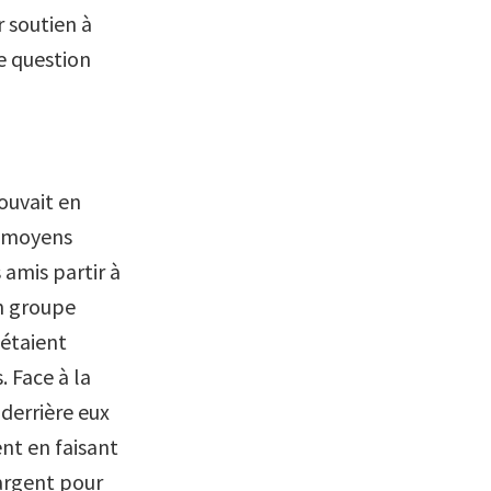
 soutien à
ne question
ouvait en
e moyens
s amis partir à
on groupe
 étaient
. Face à la
 derrière eux
nt en faisant
’argent pour