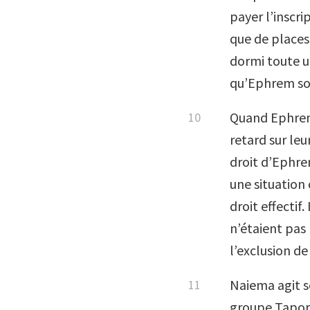
payer l’inscri
que de places
dormi toute un
qu’Ephrem soit
Quand Ephrem 
retard sur leu
droit d’Ephrem
une situation 
droit effectif
n’étaient pas 
l’exclusion de
Naiema agit s
groupe Tapori