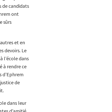
us de candidats
phrem ont
e sûrs
autres et en
es devoirs. Le
 à l’école dans
dé à rendre ce
its d’Ephrem
njustice de
t.
le dans leur
stes d’amitié