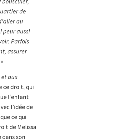
a bousculer,
quartier de
d’aller au
i peur aussi
oir. Parfois
nt, assurer
 »
 et aux
 ce droit, qui
que l’enfant
vec l’idée de
 que ce qui
roit de Melissa
ce dans son