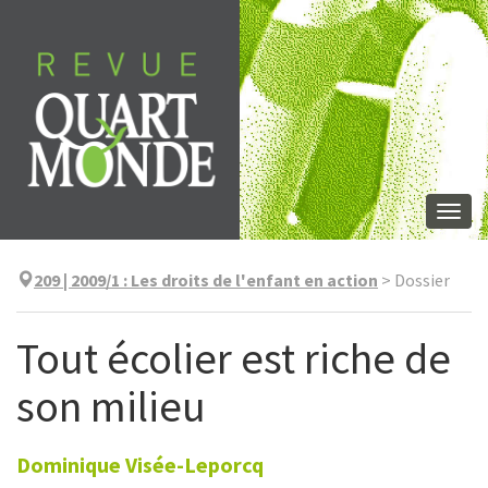
Aller
directement
au
contenu
Togg
navi
209 | 2009/1
:
Les droits de l'enfant en action
>
Dossier
Tout écolier est riche de
son milieu
Dominique
Visée-Leporcq