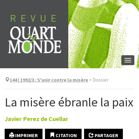
Aller
directement
au
contenu
Togg
navi
144 | 1992/3
:
S'unir contre la misère
>
Dossier
La misère ébranle la paix
Javier
Perez de Cuellar
IMPRIMER
CITATION
PARTAGER